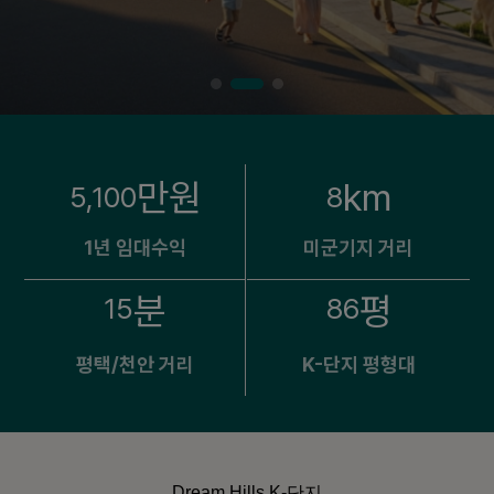
만원
km
5,100
8
1년 임대수익
미군기지 거리
분
평
15
86
평택/천안 거리
K-단지 평형대
Dream Hills K-단지