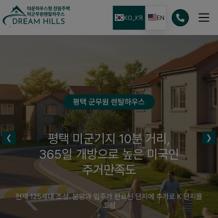
본문으로
건너뛰기
KO_KR
EN
평택 군무원 렌탈하우스
평택 미군기지 10분 거리,
365일 개방으로 높은 미국인
주거만족도
현재 125세대 조성. 분양과 입주가 완료된 단지에 추가로 K 단지를
조성