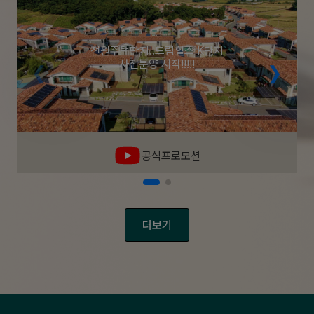
전원주택단지..드림힐스 K단지
사전분양 시작!!!!!
공식프로모션
더보기